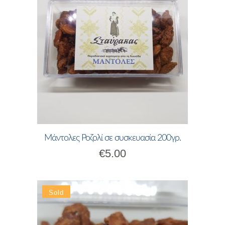
Μάντολες Ροζολί σε συσκευασία 200γρ.
€
5.00