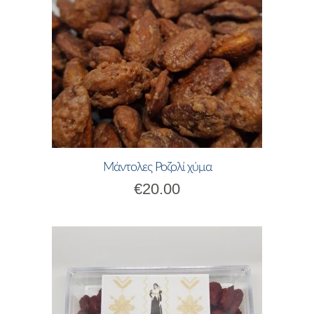
Μάντολες Ροζολί χύμα
€
20.00