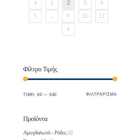
1
2
3
4
5
…
9
10
11
Φίλτρο Τιμής
ΦΙΛΤΡΆΡΙΣΜΑ
ΤΙΜΉ:
€0
—
€40
Προϊόντα
Αμυγδαλωτά - Ρόδες
(3)