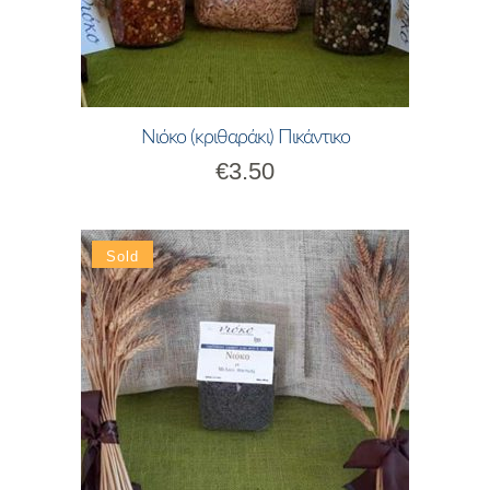
Νιόκο (κριθαράκι) Πικάντικο
€
3.50