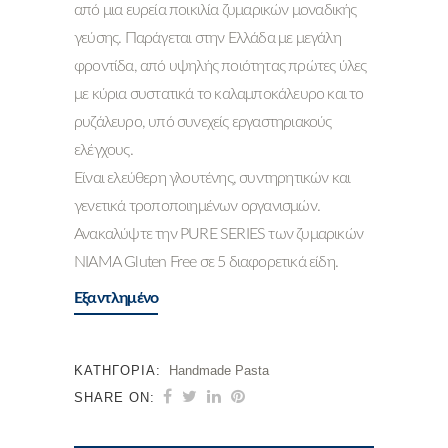
από μια ευρεία ποικιλία ζυμαρικών μοναδικής
γεύσης. Παράγεται στην Ελλάδα με μεγάλη
φροντίδα, από υψηλής ποιότητας πρώτες ύλες
με κύρια συστατικά το καλαμποκάλευρο και το
ρυζάλευρο, υπό συνεχείς εργαστηριακούς
ελέγχους.
Είναι ελεύθερη γλουτένης, συντηρητικών και
γενετικά τροποποιημένων οργανισμών.
Ανακαλύψτε την PURE SERIES των ζυμαρικών
ΝΙΑΜΑ Gluten Free σε 5 διαφορετικά είδη.
Εξαντλημένο
ΚΑΤΗΓΟΡΊΑ:
Handmade Pasta
SHARE ON: