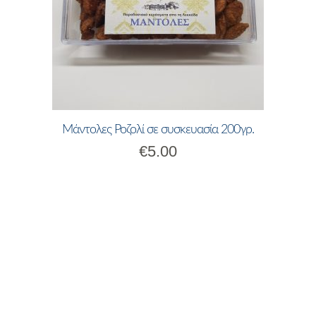
Μάντολες Ροζολί σε συσκευασία 200γρ.
€
5.00