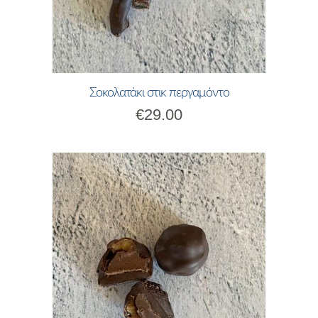
Σοκολατάκι στικ περγαμόντο
€
29.00