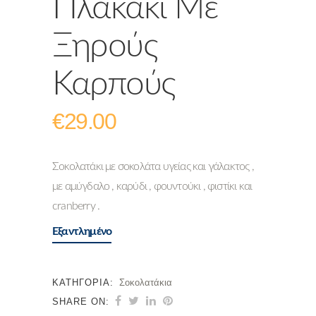
Πλακάκι Με
Ξηρούς
Καρπούς
€
29.00
Σοκολατάκι με σοκολάτα υγείας και γάλακτος ,
με αμύγδαλο , καρύδι , φουντούκι , φιστίκι και
cranberry .
Εξαντλημένο
ΚΑΤΗΓΟΡΊΑ:
Σοκολατάκια
SHARE ON: