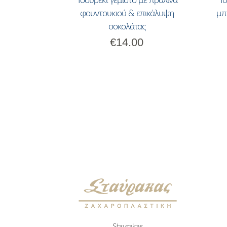
Τσουρέκι γεμιστό με πραλίνα
Τσ
φουντουκιού & επικάλυψη
μπ
σοκολάτας
€
14.00
Stavrakas