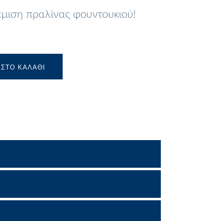
γέμιση πραλίνας φουντουκιού!
ΣΤΟ ΚΑΛΆΘΙ