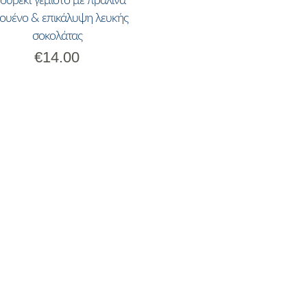
ουρέκι γεμιστό με πραλίνα
ουένο & επικάλυψη λευκής
σοκολάτας
€
14.00