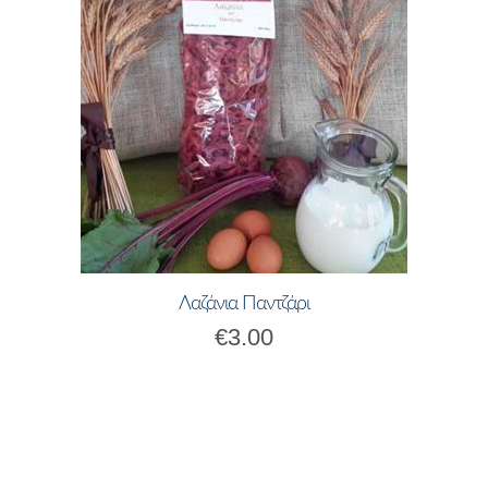
Λαζάνια Παντζάρι
€
3.00