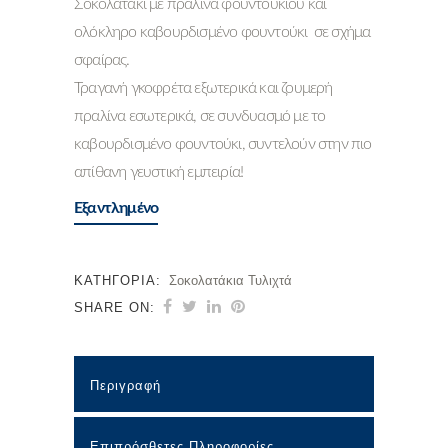
Σοκολατάκι με πραλίνα φουντουκιού και
ολόκληρο καβουρδισμένο φουντούκι σε σχήμα
σφαίρας.
Τραγανή γκοφρέτα εξωτερικά και ζουμερή
πραλίνα εσωτερικά, σε συνδυασμό με το
καβουρδισμένο φουντούκι, συντελούν στην πιο
απίθανη γευστική εμπειρία!
Εξαντλημένο
ΚΑΤΗΓΟΡΊΑ:
Σοκολατάκια Τυλιχτά
SHARE ON:
Περιγραφή
Επιπρόσθετες Πληροφορίες